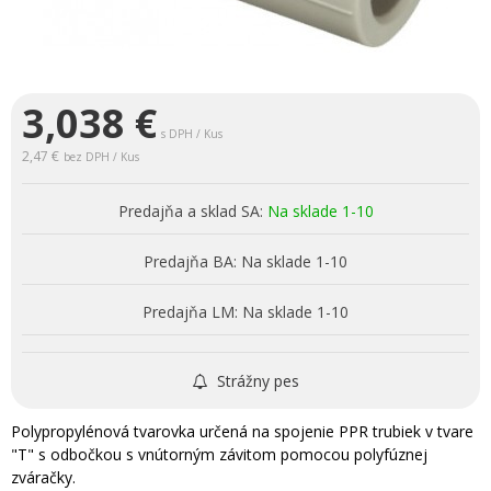
3,038
€
s DPH / Kus
2,47 €
bez DPH / Kus
Predajňa a sklad SA:
Na sklade 1-10
Predajňa BA:
Na sklade 1-10
Predajňa LM:
Na sklade 1-10
Strážny pes
Polypropylénová tvarovka určená na spojenie PPR trubiek v tvare
"T" s odbočkou s vnútorným závitom pomocou polyfúznej
zváračky.