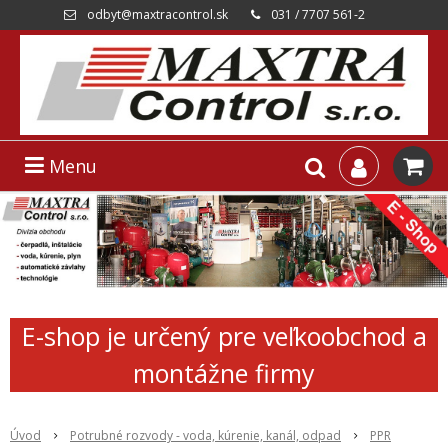
odbyt@maxtracontrol.sk
031 / 7707 561-2
Menu
E-shop je určený pre veľkoobchod a
montážne firmy
Úvod
Potrubné rozvody - voda, kúrenie, kanál, odpad
PPR