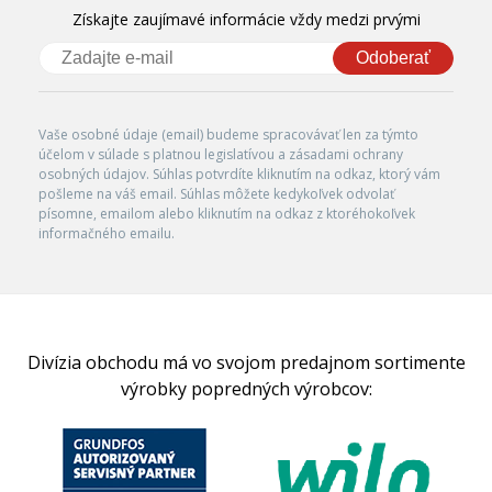
Získajte zaujímavé informácie vždy medzi prvými
Odoberať
Vaše osobné údaje (email) budeme spracovávať len za týmto
účelom v súlade s platnou legislatívou a zásadami ochrany
osobných údajov. Súhlas potvrdíte kliknutím na odkaz, ktorý vám
pošleme na váš email. Súhlas môžete kedykoľvek odvolať
písomne, emailom alebo kliknutím na odkaz z ktoréhokoľvek
informačného emailu.
Divízia obchodu má vo svojom predajnom sortimente
výrobky popredných výrobcov: