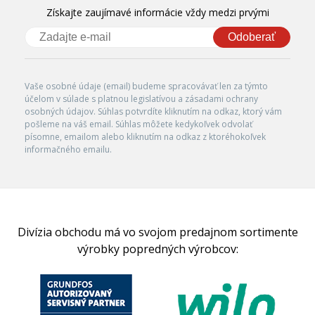
Získajte zaujímavé informácie vždy medzi prvými
Odoberať
Vaše osobné údaje (email) budeme spracovávať len za týmto
účelom v súlade s platnou legislatívou a zásadami ochrany
osobných údajov. Súhlas potvrdíte kliknutím na odkaz, ktorý vám
pošleme na váš email. Súhlas môžete kedykoľvek odvolať
písomne, emailom alebo kliknutím na odkaz z ktoréhokoľvek
informačného emailu.
Divízia obchodu má vo svojom predajnom sortimente
výrobky popredných výrobcov: