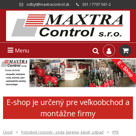
odbyt@maxtracontrol.sk
031 / 7707 561-2
Menu
E-shop je určený pre veľkoobchod a
montážne firmy
Úvod
Potrubné rozvody - voda, kúrenie, kanál, odpad
PPR