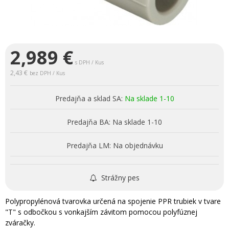
2,989
€
s DPH / Kus
2,43 €
bez DPH / Kus
Predajňa a sklad SA:
Na sklade 1-10
Predajňa BA:
Na sklade 1-10
Predajňa LM:
Na objednávku
Strážny pes
Polypropylénová tvarovka určená na spojenie PPR trubiek v tvare
"T" s odbočkou s vonkajším závitom pomocou polyfúznej
zváračky.