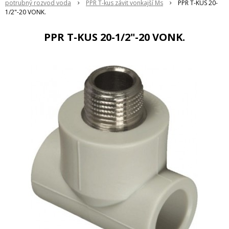
potrubný rozvod voda
PPR T-kus závit vonkajší Ms
PPR T-KUS 20-
1/2"-20 VONK.
PPR T-KUS 20-1/2"-20 VONK.