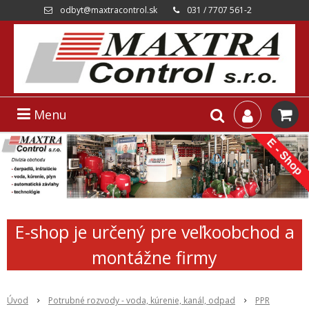
odbyt@maxtracontrol.sk
031 / 7707 561-2
Menu
E-shop je určený pre veľkoobchod a
montážne firmy
Úvod
Potrubné rozvody - voda, kúrenie, kanál, odpad
PPR