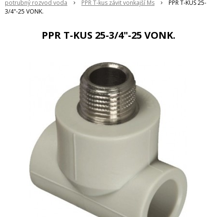
potrubný rozvod voda
PPR T-kus závit vonkajší Ms
PPR T-KUS 25-
3/4"-25 VONK.
PPR T-KUS 25-3/4"-25 VONK.