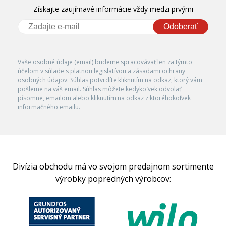
Získajte zaujímavé informácie vždy medzi prvými
Odoberať
Vaše osobné údaje (email) budeme spracovávať len za týmto
účelom v súlade s platnou legislatívou a zásadami ochrany
osobných údajov. Súhlas potvrdíte kliknutím na odkaz, ktorý vám
pošleme na váš email. Súhlas môžete kedykoľvek odvolať
písomne, emailom alebo kliknutím na odkaz z ktoréhokoľvek
informačného emailu.
Divízia obchodu má vo svojom predajnom sortimente
výrobky popredných výrobcov: