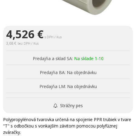
4,526
€
s DPH / Kus
3,68 €
bez DPH / Kus
Predajňa a sklad SA:
Na sklade 1-10
Predajňa BA:
Na objednávku
Predajňa LM:
Na objednávku
Strážny pes
Polypropylénová tvarovka určená na spojenie PPR trubiek v tvare
"T" s odbočkou s vonkajším závitom pomocou polyfúznej
zváračky.