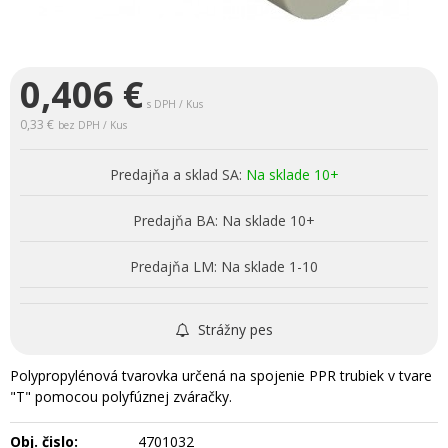
0,406
€
s DPH / Kus
0,33 €
bez DPH / Kus
Predajňa a sklad SA:
Na sklade 10+
Predajňa BA:
Na sklade 10+
Predajňa LM:
Na sklade 1-10
Strážny pes
Polypropylénová tvarovka určená na spojenie PPR trubiek v tvare
"T" pomocou polyfúznej zváračky.
Obj. čislo:
4701032