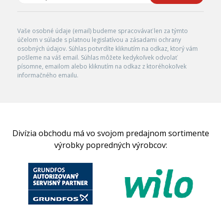
Vaše osobné údaje (email) budeme spracovávať len za týmto
účelom v súlade s platnou legislatívou a zásadami ochrany
osobných údajov. Súhlas potvrdíte kliknutím na odkaz, ktorý vám
pošleme na váš email. Súhlas môžete kedykoľvek odvolať
písomne, emailom alebo kliknutím na odkaz z ktoréhokoľvek
informačného emailu.
Divízia obchodu má vo svojom predajnom sortimente
výrobky popredných výrobcov: