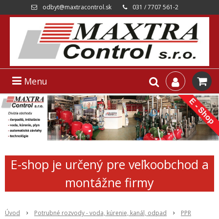
odbyt@maxtracontrol.sk
031 / 7707 561-2
Menu
E-shop je určený pre veľkoobchod a
montážne firmy
Úvod
Potrubné rozvody - voda, kúrenie, kanál, odpad
PPR