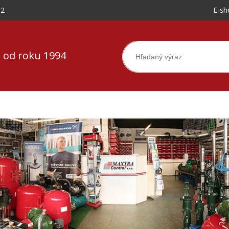
-2
E-sh
 od roku 1994