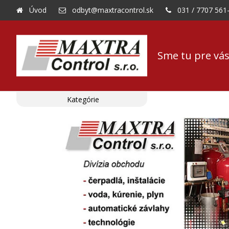
Úvod
odbyt@maxtracontrol.sk
031 / 7707 561
Sme tu pre vás
Kategórie