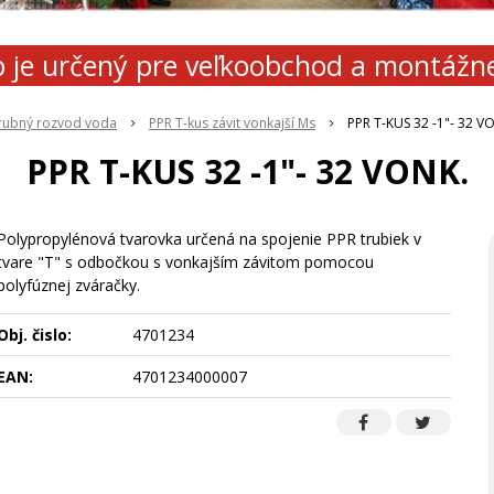
 je určený pre veľkoobchod a montážn
rubný rozvod voda
PPR T-kus závit vonkajší Ms
PPR T-KUS 32 -1"- 32 V
PPR T-KUS 32 -1"- 32 VONK.
Polypropylénová tvarovka určená na spojenie PPR trubiek v
tvare "T" s odbočkou s vonkajším závitom pomocou
polyfúznej zváračky.
Obj. čislo:
4701234
EAN:
4701234000007