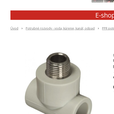
E-shop
Úvod
Potrubné rozvody - voda, kúrenie, kanál, odpad
PPR pot