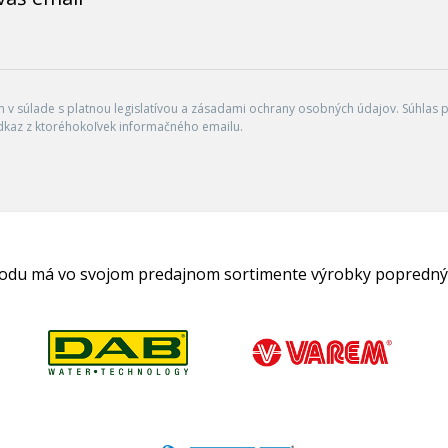
v súlade s platnou legislatívou a zásadami ochrany osobných údajov. Súhlas po
dkaz z ktoréhokoľvek informačného emailu.
hodu má vo svojom predajnom sortimente výrobky popredný