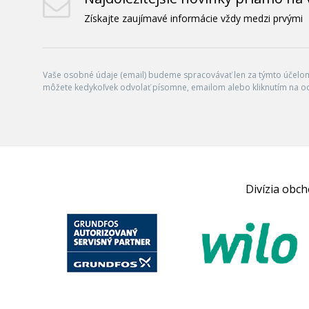
Získajte zaujímavé informácie vždy medzi prvými
Vaše osobné údaje (email) budeme spracovávať len za týmto účelom 
môžete kedykoľvek odvolať písomne, emailom alebo kliknutím na o
Divízia obc