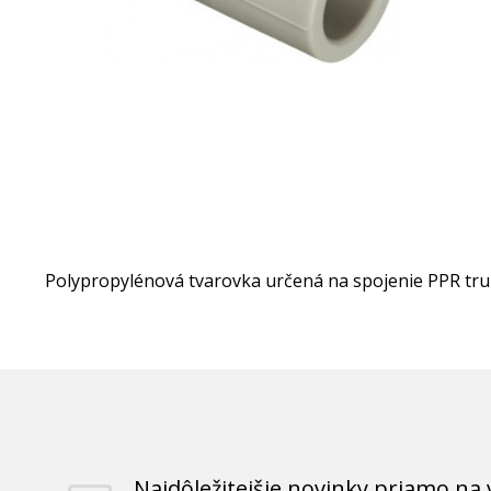
Polypropylénová tvarovka určená na spojenie PPR tru
Najdôležitejšie novinky priamo na 