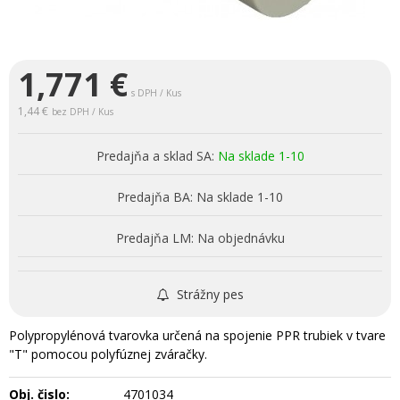
1,771
€
s DPH / Kus
1,44 €
bez DPH / Kus
Predajňa a sklad SA:
Na sklade 1-10
Predajňa BA:
Na sklade 1-10
Predajňa LM:
Na objednávku
Strážny pes
Polypropylénová tvarovka určená na spojenie PPR trubiek v tvare
"T" pomocou polyfúznej zváračky.
Obj. čislo:
4701034