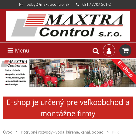
odbyt@maxtracontrol.sk
031 / 7707 561-2
Menu
E-shop je určený pre veľkoobchod a
montážne firmy
Úvod
Potrubné rozvody - voda, kúrenie, kanál, odpad
PPR