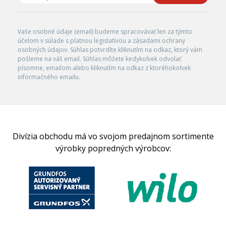
Vaše osobné údaje (email) budeme spracovávať len za týmto
účelom v súlade s platnou legislatívou a zásadami ochrany
osobných údajov. Súhlas potvrdíte kliknutím na odkaz, ktorý vám
pošleme na váš email. Súhlas môžete kedykoľvek odvolať
písomne, emailom alebo kliknutím na odkaz z ktoréhokoľvek
informačného emailu.
Divízia obchodu má vo svojom predajnom sortimente
výrobky popredných výrobcov: