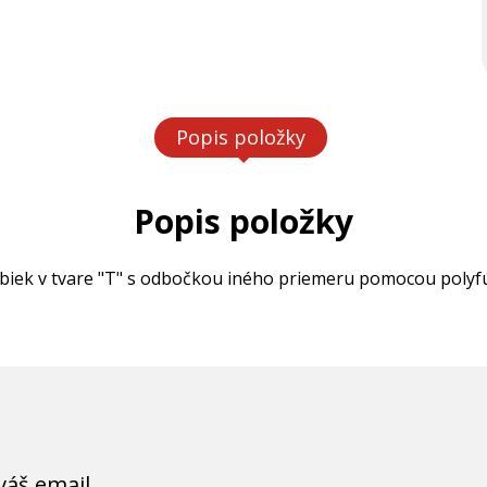
Popis položky
Popis položky
biek v tvare "T" s odbočkou iného priemeru pomocou polyfú
váš email