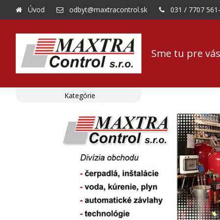
Úvod
odbyt@maxtracontrol.sk
031 / 7707 561
Sme tu pre vás
Kategórie