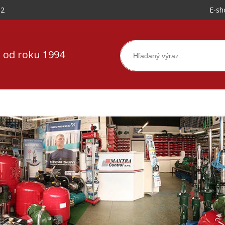
-2
E-sh
 od roku 1994