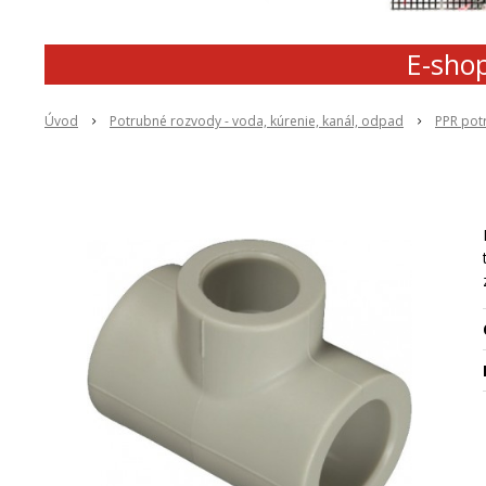
E-shop
Úvod
Potrubné rozvody - voda, kúrenie, kanál, odpad
PPR pot