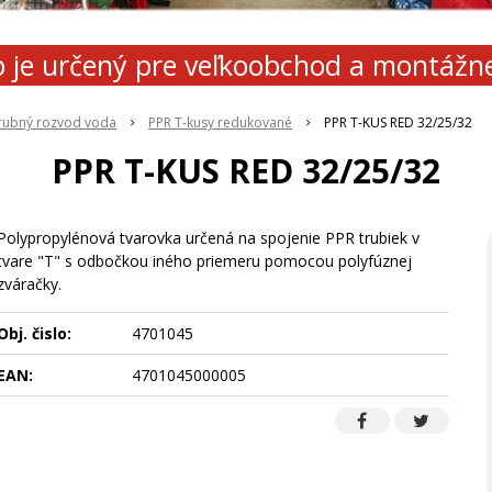
 je určený pre veľkoobchod a montážn
rubný rozvod voda
PPR T-kusy redukované
PPR T-KUS RED 32/25/32
PPR T-KUS RED 32/25/32
Polypropylénová tvarovka určená na spojenie PPR trubiek v
tvare "T" s odbočkou iného priemeru pomocou polyfúznej
zváračky.
Obj. čislo:
4701045
EAN:
4701045000005