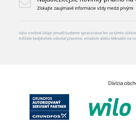
Získajte zaujímavé informácie vždy medzi prvými
Vaše osobné údaje (email) budeme spracovávať len za týmto účelom 
môžete kedykoľvek odvolať písomne, emailom alebo kliknutím na o
Divízia obc