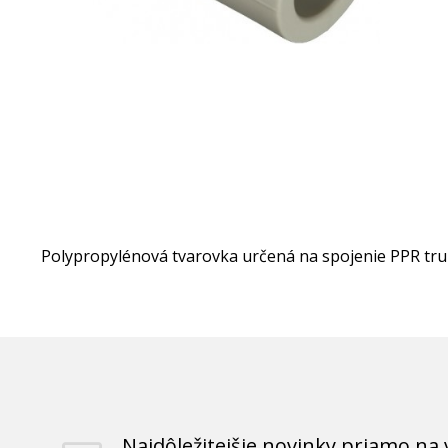
Polypropylénová tvarovka určená na spojenie PPR tru
Najdôležitejšie novinky priamo na 