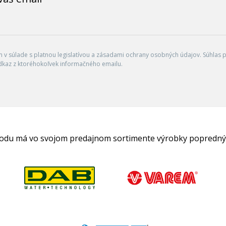
v súlade s platnou legislatívou a zásadami ochrany osobných údajov. Súhlas po
dkaz z ktoréhokoľvek informačného emailu.
hodu má vo svojom predajnom sortimente výrobky popredný