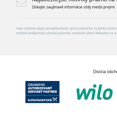
Získajte zaujímavé informácie vždy medzi prvými
Vaše osobné údaje (email) budeme spracovávať len za týmto účelom 
môžete kedykoľvek odvolať písomne, emailom alebo kliknutím na o
Divízia obc