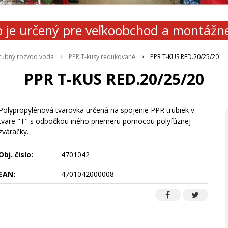
 je určený pre veľkoobchod a montážn
rubný rozvod voda
PPR T-kusy redukované
PPR T-KUS RED.20/25/20
PPR T-KUS RED.20/25/20
Polypropylénová tvarovka určená na spojenie PPR trubiek v
tvare "T" s odbočkou iného priemeru pomocou polyfúznej
zváračky.
Obj. čislo:
4701042
EAN:
4701042000008