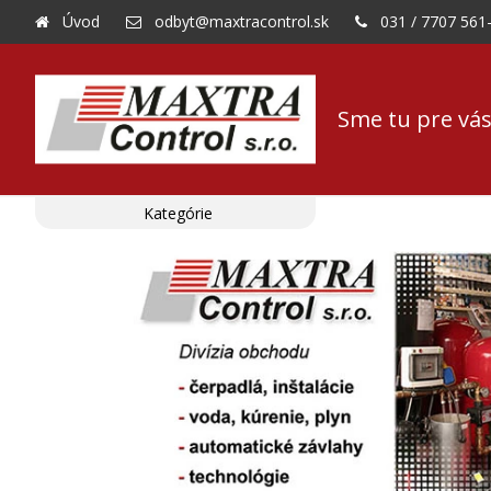
Úvod
odbyt@maxtracontrol.sk
031 / 7707 561
Sme tu pre vás
Kategórie