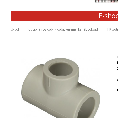
E-shop
Úvod
Potrubné rozvody - voda, kúrenie, kanál, odpad
PPR pot