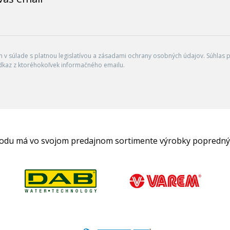
v súlade s platnou legislatívou a zásadami ochrany osobných údajov. Súhlas po
dkaz z ktoréhokoľvek informačného emailu.
hodu má vo svojom predajnom sortimente výrobky popredný