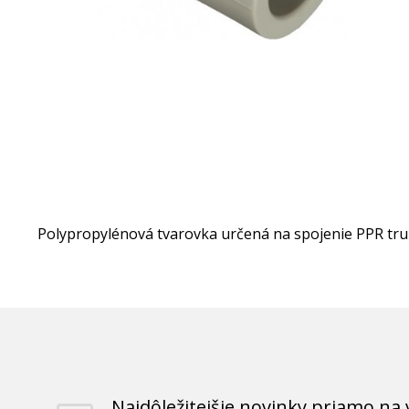
Polypropylénová tvarovka určená na spojenie PPR tru
Najdôležitejšie novinky priamo na 