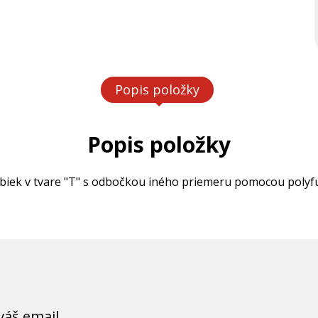
Popis položky
Popis položky
biek v tvare "T" s odbočkou iného priemeru pomocou polyfú
váš email