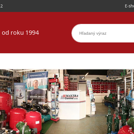
-2
E-sh
 od roku 1994