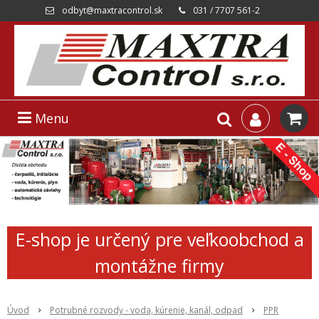
odbyt@maxtracontrol.sk
031 / 7707 561-2
Menu
E-shop je určený pre veľkoobchod a
montážne firmy
Úvod
Potrubné rozvody - voda, kúrenie, kanál, odpad
PPR