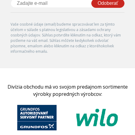
Odoberať
Vaše osobné údaje (email) budeme spracovávať len za týmto
účelom v súlade s platnou legislatívou a zásadami ochrany
osobných údajov. Súhlas potvrdíte kliknutím na odkaz, ktorý vám
pošleme na váš email. Súhlas môžete kedykoľvek odvolať
písomne, emailom alebo kliknutím na odkaz z ktoréhokoľvek
informačného emailu.
Divízia obchodu má vo svojom predajnom sortimente
výrobky popredných výrobcov: