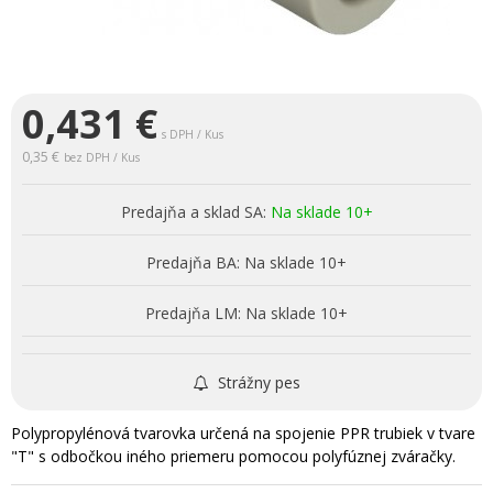
0,431
€
s DPH / Kus
0,35 €
bez DPH / Kus
Predajňa a sklad SA:
Na sklade 10+
Predajňa BA:
Na sklade 10+
Predajňa LM:
Na sklade 10+
Strážny pes
Polypropylénová tvarovka určená na spojenie PPR trubiek v tvare
"T" s odbočkou iného priemeru pomocou polyfúznej zváračky.