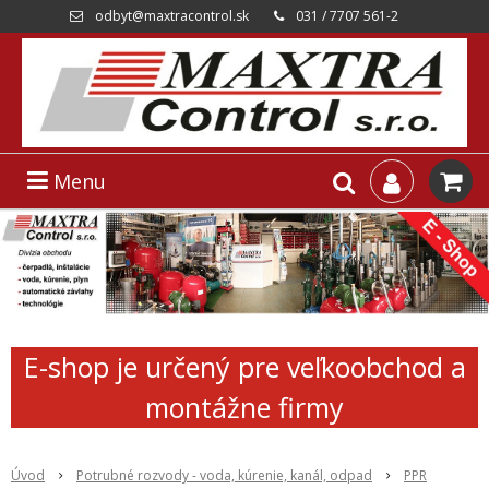
odbyt@maxtracontrol.sk
031 / 7707 561-2
Menu
E-shop je určený pre veľkoobchod a
montážne firmy
Úvod
Potrubné rozvody - voda, kúrenie, kanál, odpad
PPR