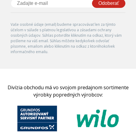
Odoberať
Vaše osobné údaje (email) budeme spracovávať len za týmto
účelom v súlade s platnou legislatívou a zásadami ochrany
osobných údajov. Súhlas potvrdíte kliknutím na odkaz, ktorý vám
pošleme na váš email. Súhlas môžete kedykoľvek odvolať
písomne, emailom alebo kliknutím na odkaz z ktoréhokoľvek
informačného emailu.
Divízia obchodu má vo svojom predajnom sortimente
výrobky popredných výrobcov: