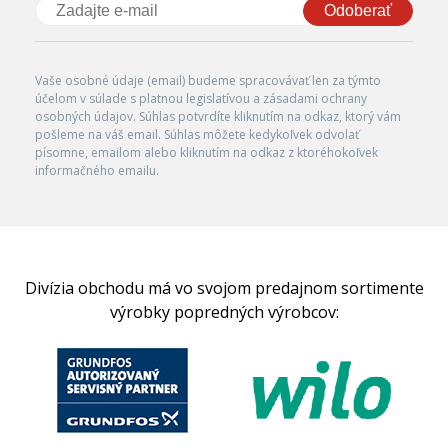
Odoberať
Vaše osobné údaje (email) budeme spracovávať len za týmto
účelom v súlade s platnou legislatívou a zásadami ochrany
osobných údajov. Súhlas potvrdíte kliknutím na odkaz, ktorý vám
pošleme na váš email. Súhlas môžete kedykoľvek odvolať
písomne, emailom alebo kliknutím na odkaz z ktoréhokoľvek
informačného emailu.
Divízia obchodu má vo svojom predajnom sortimente
výrobky popredných výrobcov: