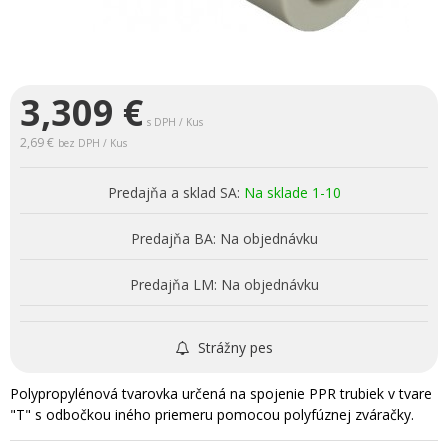
3,309
€
s DPH / Kus
2,69 €
bez DPH / Kus
Predajňa a sklad SA:
Na sklade 1-10
Predajňa BA:
Na objednávku
Predajňa LM:
Na objednávku
Strážny pes
Polypropylénová tvarovka určená na spojenie PPR trubiek v tvare
"T" s odbočkou iného priemeru pomocou polyfúznej zváračky.