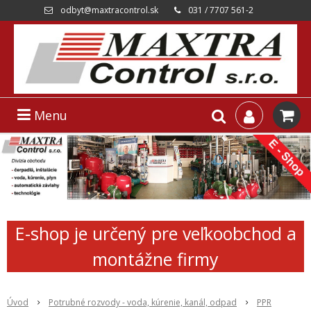
odbyt@maxtracontrol.sk
031 / 7707 561-2
Menu
E-shop je určený pre veľkoobchod a
montážne firmy
Úvod
Potrubné rozvody - voda, kúrenie, kanál, odpad
PPR