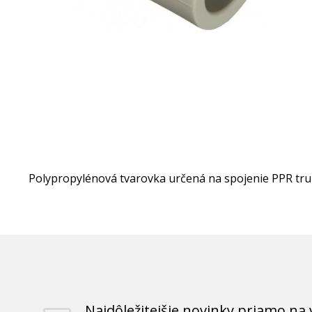
Polypropylénová tvarovka určená na spojenie PPR tru
Najdôležitejšie novinky priamo na 