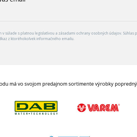
v súlade s platnou legislatívou a zásadami ochrany osobných údajov. Súhlas po
dkaz z ktoréhokoľvek informačného emailu.
hodu má vo svojom predajnom sortimente výrobky popredný