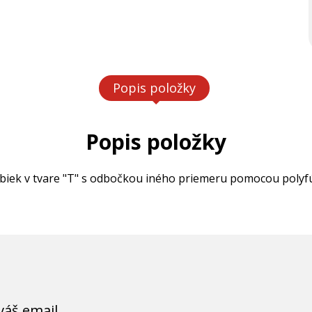
Popis položky
Popis položky
biek v tvare "T" s odbočkou iného priemeru pomocou polyfú
váš email