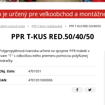
 je určený pre veľkoobchod a montážn
rubný rozvod voda
PPR T-kusy redukované
PPR T-KUS RED.50/40/50
PPR T-KUS RED.50/40/50
Polypropylénová tvarovka určená na spojenie PPR trubiek v
tvare "T" s odbočkou iného priemeru pomocou polyfúznej
zváračky.
Obj. čislo:
4701051
EAN:
4701051000006