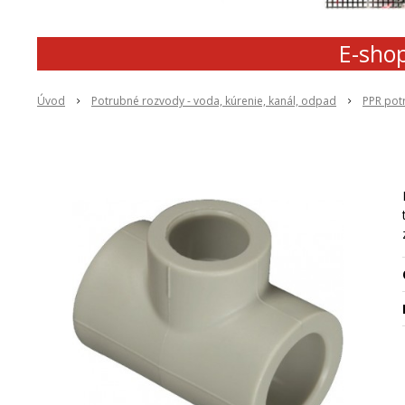
E-shop
Úvod
Potrubné rozvody - voda, kúrenie, kanál, odpad
PPR pot