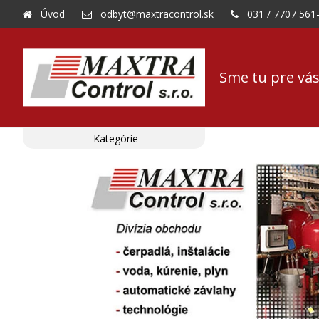
Úvod
odbyt@maxtracontrol.sk
031 / 7707 561
Sme tu pre vás
Kategórie