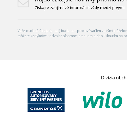
Získajte zaujímavé informácie vždy medzi prvými
Vaše osobné údaje (email) budeme spracovávať len za týmto účelom 
môžete kedykoľvek odvolať písomne, emailom alebo kliknutím na o
Divízia obc