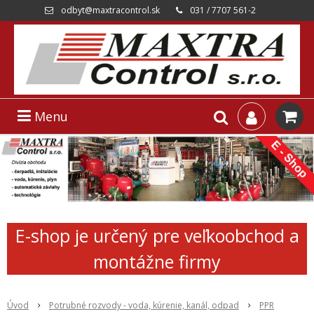
odbyt@maxtracontrol.sk
031 / 7707 561-2
Menu
E-shop je určený pre veľkoobchod a
montážne firmy
Úvod
Potrubné rozvody - voda, kúrenie, kanál, odpad
PPR