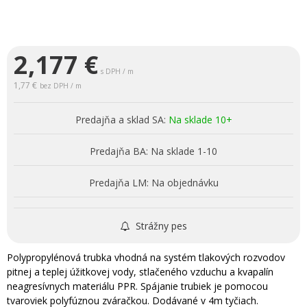
2,177
€
s DPH / m
1,77 €
bez DPH / m
Predajňa a sklad SA:
Na sklade 10+
Predajňa BA:
Na sklade 1-10
Predajňa LM:
Na objednávku
Strážny pes
Polypropylénová trubka vhodná na systém tlakových rozvodov
pitnej a teplej úžitkovej vody, stlačeného vzduchu a kvapalín
neagresívnych materiálu PPR. Spájanie trubiek je pomocou
tvaroviek polyfúznou zváračkou. Dodávané v 4m tyčiach.