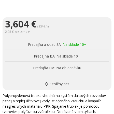
3,604
€
s DPH / m
2,93 €
bez DPH / m
Predajňa a sklad SA:
Na sklade 10+
Predajňa BA:
Na sklade 10+
Predajňa LM:
Na objednávku
Strážny pes
Polypropylénová trubka vhodná na systém tlakových rozvodov
pitnej a teplej úžitkovej vody, stlačeného vzduchu a kvapalín
neagresívnych materiálu PPR. Spájanie trubiek je pomocou
tvaroviek polyfúznou zváračkou. Dodávané v 4m tyčiach.