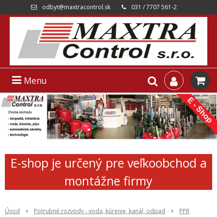
odbyt@maxtracontrol.sk
031 / 7707 561-2
Menu
E-shop je určený pre veľkoobchod a
montážne firmy
Úvod
Potrubné rozvody - voda, kúrenie, kanál, odpad
PPR