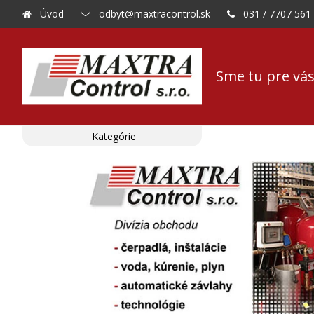
Úvod
odbyt@maxtracontrol.sk
031 / 7707 561
Sme tu pre vás
Kategórie