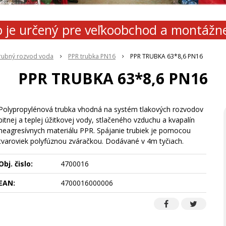
 je určený pre veľkoobchod a montážn
rubný rozvod voda
PPR trubka PN16
PPR TRUBKA 63*8,6 PN16
PPR TRUBKA 63*8,6 PN16
Polypropylénová trubka vhodná na systém tlakových rozvodov
pitnej a teplej úžitkovej vody, stlačeného vzduchu a kvapalín
neagresívnych materiálu PPR. Spájanie trubiek je pomocou
tvaroviek polyfúznou zváračkou. Dodávané v 4m tyčiach.
Obj. čislo:
4700016
EAN:
4700016000006