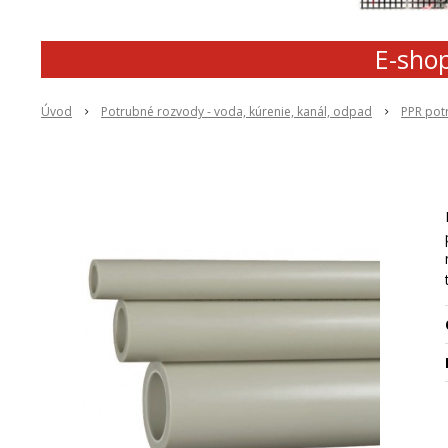
E-shop
Úvod
Potrubné rozvody - voda, kúrenie, kanál, odpad
PPR pot