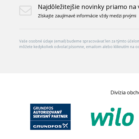
Najdôležitejšie novinky priamo na 
Získajte zaujímavé informácie vždy medzi prvými
Vaše osobné údaje (email) budeme spracovávať len za týmto účelom 
môžete kedykoľvek odvolať písomne, emailom alebo kliknutím na o
Divízia obc