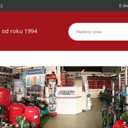
-2
E-sh
 od roku 1994