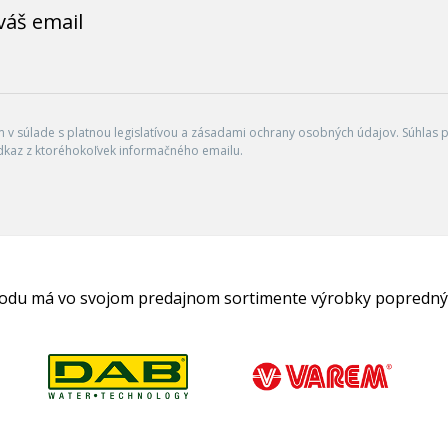
váš email
v súlade s platnou legislatívou a zásadami ochrany osobných údajov. Súhlas po
dkaz z ktoréhokoľvek informačného emailu.
hodu má vo svojom predajnom sortimente výrobky popredný