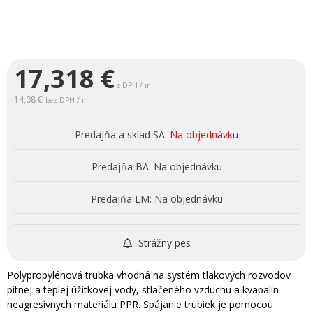
17,318
€
s DPH / m
14,08 €
bez DPH / m
Predajňa a sklad SA:
Na objednávku
Predajňa BA:
Na objednávku
Predajňa LM:
Na objednávku
Strážny pes
Polypropylénová trubka vhodná na systém tlakových rozvodov
pitnej a teplej úžitkovej vody, stlačeného vzduchu a kvapalín
neagresívnych materiálu PPR. Spájanie trubiek je pomocou