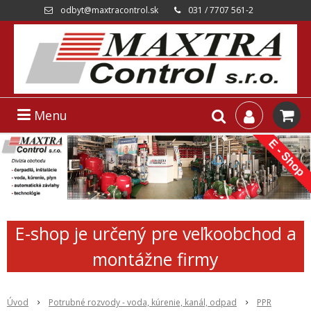
odbyt@maxtracontrol.sk
031 / 7707 561-2
Menu
E-shop je určený pre veľkoobchod a
montážne firmy
Úvod
Potrubné rozvody - voda, kúrenie, kanál, odpad
PPR