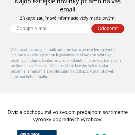
Najdôležitejšie novinky priamo na váš
email
Získajte zaujímavé informácie vždy medzi prvými
Odoberať
Vaše osobné údaje (email) budeme spracovávať len za týmto
účelom v súlade s platnou legislatívou a zásadami ochrany
osobných údajov. Súhlas potvrdíte kliknutím na odkaz, ktorý vám
pošleme na váš email. Súhlas môžete kedykoľvek odvolať
písomne, emailom alebo kliknutím na odkaz z ktoréhokoľvek
informačného emailu.
Divízia obchodu má vo svojom predajnom sortimente
výrobky popredných výrobcov: