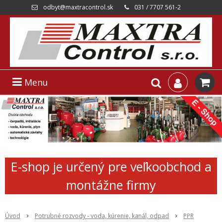
odbyt@maxtracontrol.sk
031 / 7707 561-2
Menu
E-shop je určený pre veľkoobchod a
montážne firmy
Úvod
Potrubné rozvody - voda, kúrenie, kanál, odpad
PPR