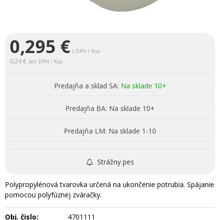
0,295
€
s DPH / Kus
0,24 €
bez DPH / Kus
Predajňa a sklad SA:
Na sklade 10+
Predajňa BA:
Na sklade 10+
Predajňa LM:
Na sklade 1-10
Strážny pes
Polypropylénová tvarovka určená na ukončenie potrubia. Spájanie
pomocou polyfúznej zváračky.
Obj. čislo:
4701111