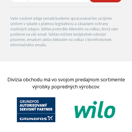
Vaše osobné údaje (email) budeme spracovávať len za týmto
účelom v súlade s platnou legislatívou a zásadami ochrany
osobných údajov. Súhlas potvrdíte kliknutím na odkaz, ktorý vám
pošleme na váš email. Súhlas môžete kedykoľvek odvolať
písomne, emailom alebo kliknutím na odkaz z ktoréhokoľvek
informačného emailu.
Divízia obchodu má vo svojom predajnom sortimente
výrobky popredných výrobcov: