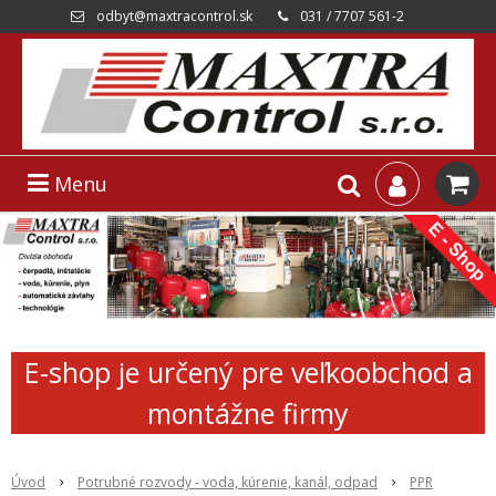
odbyt@maxtracontrol.sk
031 / 7707 561-2
Menu
E-shop je určený pre veľkoobchod a
montážne firmy
Úvod
Potrubné rozvody - voda, kúrenie, kanál, odpad
PPR