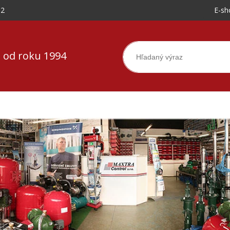
-2
E-sh
 od roku 1994