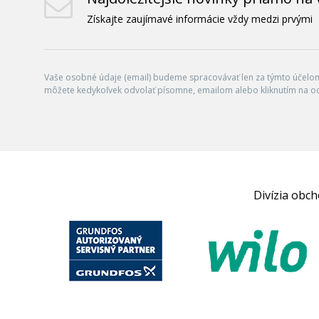
Získajte zaujímavé informácie vždy medzi prvými
Vaše osobné údaje (email) budeme spracovávať len za týmto účelom 
môžete kedykoľvek odvolať písomne, emailom alebo kliknutím na o
Divízia obc