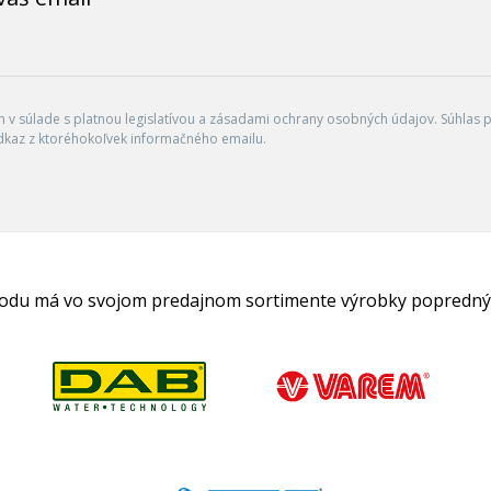
v súlade s platnou legislatívou a zásadami ochrany osobných údajov. Súhlas po
dkaz z ktoréhokoľvek informačného emailu.
hodu má vo svojom predajnom sortimente výrobky popredný