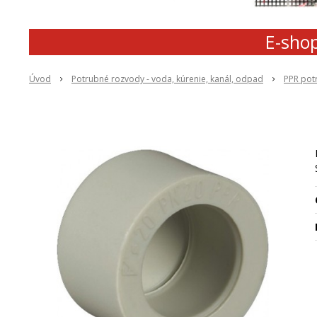
E-shop
Úvod
Potrubné rozvody - voda, kúrenie, kanál, odpad
PPR pot