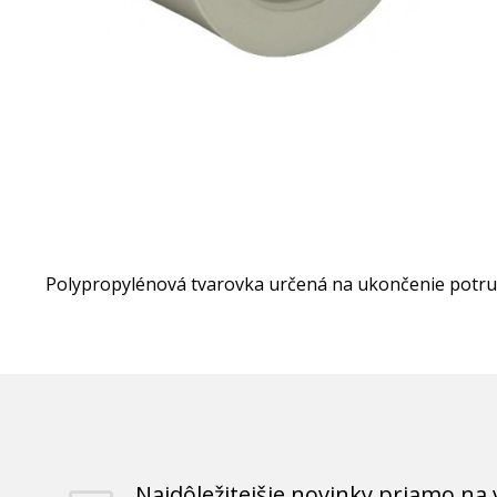
Polypropylénová tvarovka určená na ukončenie potrub
Najdôležitejšie novinky priamo na 