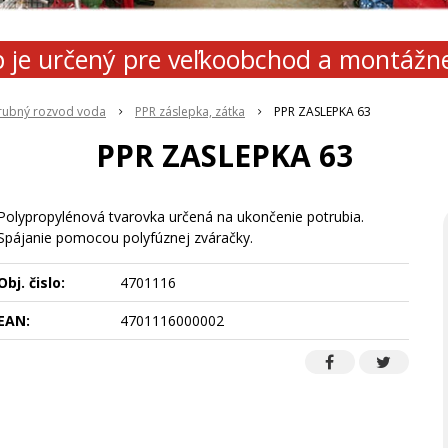
 je určený pre veľkoobchod a montážn
rubný rozvod voda
PPR záslepka, zátka
PPR ZASLEPKA 63
PPR ZASLEPKA 63
Polypropylénová tvarovka určená na ukončenie potrubia.
Spájanie pomocou polyfúznej zváračky.
Obj. čislo:
4701116
EAN:
4701116000002