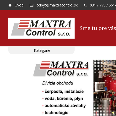
Úvod
odbyt@maxtracontrol.sk
031 / 7707 561
Sme tu pre vás
Kategórie